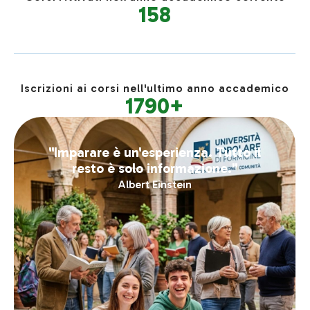
158
Iscrizioni ai corsi nell'ultimo anno accademico
1790
+
"Imparare è un'esperienza. Tutto il
resto è solo informazione."
Albert Einstein