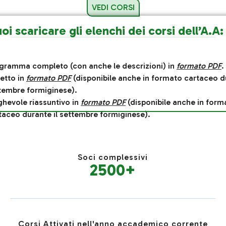
VEDI CORSI
oi scaricare gli elenchi dei corsi dell’A.A
gramma completo (con anche le descrizioni) in
formato PDF
.
retto in
formato PDF
(disponibile anche in formato cartaceo du
tembre formiginese).
ghevole riassuntivo in
formato PDF
(disponibile anche in form
taceo durante il settembre formiginese).
Soci complessivi
2500
+
Corsi Attivati nell'anno accademico corrente