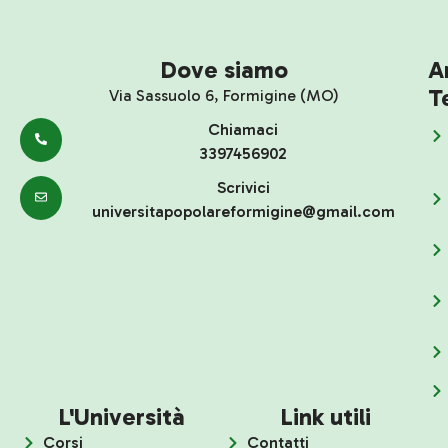
Dove siamo
A
T
Via Sassuolo 6, Formigine (MO)
Chiamaci
3397456902
Scrivici
universitapopolareformigine@gmail.com
L'Università
Link utili
Corsi
Contatti